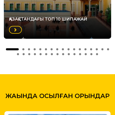
ҚАЗАҚСТАНДАҒЫ ТОП 10 ШИПАЖАЙ
ЖАҚЫНДА ҚОСЫЛҒАН ОРЫНДАР