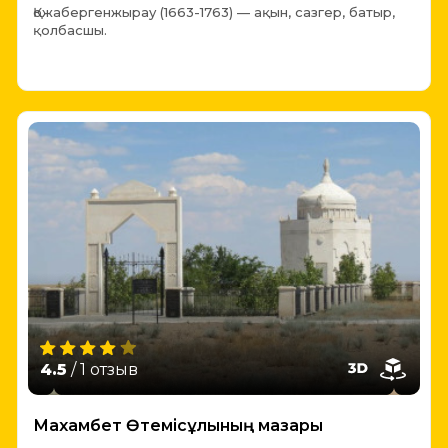
Қожабергенжырау (1663-1763) — ақын, сазгер, батыр,
қолбасшы.
4.5
/ 1 отзыв
Махамбет Өтемісұлының мазары