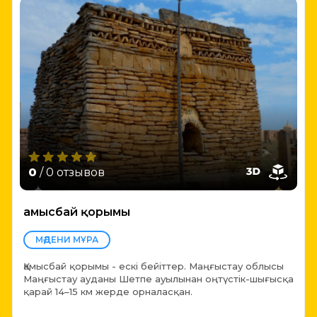
0
/ 0 отзывов
Қамысбай қорымы
МӘДЕНИ МҰРА
Қамысбай қорымы - ескі бейіттер. Маңғыстау облысы
Маңғыстау ауданы Шетпе ауылынан оңтүстік-шығысқа
қарай 14–15 км жерде орналасқан.