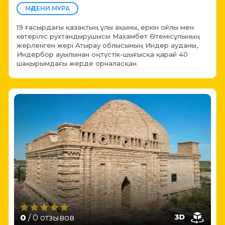
МӘДЕНИ МҰРА
19 ғасырдағы қазақтың ұлы ақыны, еркін ойлы мен
көтеріліс рухтандырушысы Махамбет Өтемісұлының
жерленген жері Атырау облысының Индер ауданы,
Индербор ауылынан оңтүстік-шығысқа қарай 40
шақырымдағы жерде орналасқан.
0
/ 0 отзывов