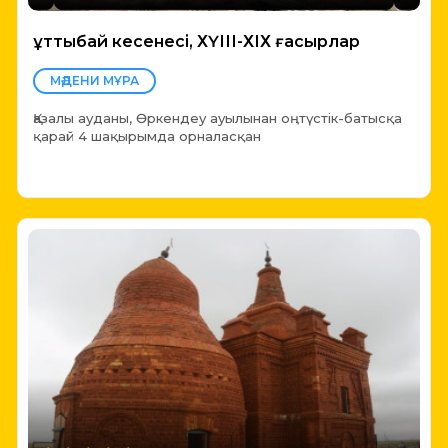
Құттыбай кесенесі, ХҮІІІ-ХІХ ғасырлар
МӘДЕНИ МҰРА
Қазалы ауданы, Өркендеу ауылынан оңтүстік-батысқа
қарай 4 шақырымда орналасқан