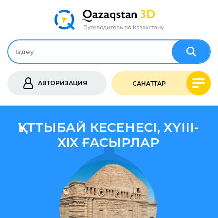
АВТОРИЗАЦИЯ
САНАТТАР
ҚҰТТЫБАЙ КЕСЕНЕСІ, ХҮІІІ-
ХІХ ҒАСЫРЛАР