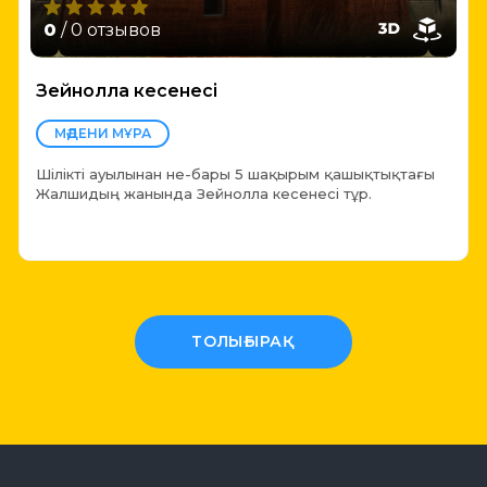
0
/ 0 отзывов
Зейнолла кесенесі
МӘДЕНИ МҰРА
Шілікті ауылынан не-бары 5 шақырым қашықтықтағы
Жалшидың жанында Зейнолла кесенесі тұр.
ТОЛЫҒЫРАҚ