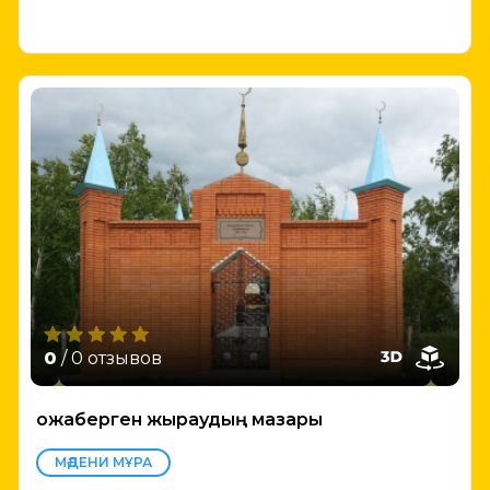
0
/ 0 отзывов
Қожаберген жыраудың мазары
МӘДЕНИ МҰРА