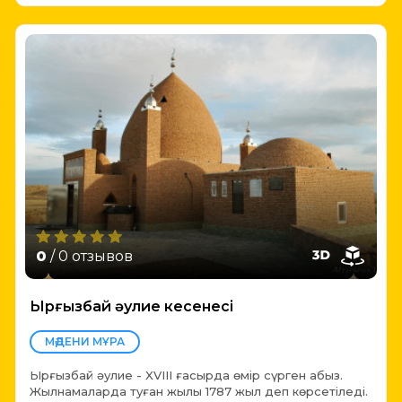
0
/ 0 отзывов
Ырғызбай әулие кесенесі
МӘДЕНИ МҰРА
Ырғызбай әулие - XVIII ғасырда өмір сүрген абыз.
Жылнамаларда туған жылы 1787 жыл деп көрсетіледі.