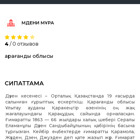
МӘДЕНИ МҰРА
4
/ 0 отзывов
Қарағанды облысы
СИПАТТАМА
Дүзен кесенесі – Орталық Қазақстанда 19 ғасырда
салынған ғұрыптық ескерткіш. Қарағанды облысы
Ұлытау ауданы Қаракеңгір өзенінің оң жақ
жағалауындағы Қарақұдық сайында орналасқан.
Ғимаратты 1863 — 66 жылдары халық шебері Сералы
Еламанұлы Дүзен Сандыбайұлының қабірінің басына
тұрғызған. Кейбір еңбектерде ғимаратты Қарамола,
Жүзден, Дзен, Джузден деп қате жазып жүр. Ғимарат