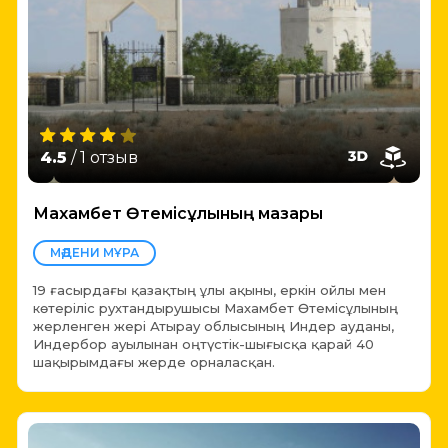
4.5
/ 1 отзыв
Махамбет Өтемісұлының мазары
МӘДЕНИ МҰРА
19 ғасырдағы қазақтың ұлы ақыны, еркін ойлы мен
көтеріліс рухтандырушысы Махамбет Өтемісұлының
жерленген жері Атырау облысының Индер ауданы,
Индербор ауылынан оңтүстік-шығысқа қарай 40
шақырымдағы жерде орналасқан.