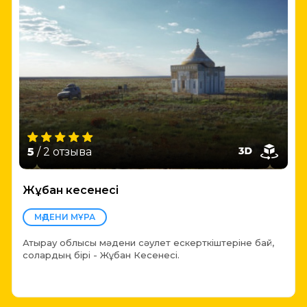
5
/ 2 отзыва
Жұбан кесенесі
МӘДЕНИ МҰРА
Атырау облысы мәдени сәулет ескерткіштеріне бай,
солардың бірі - Жұбан Кесенесі.