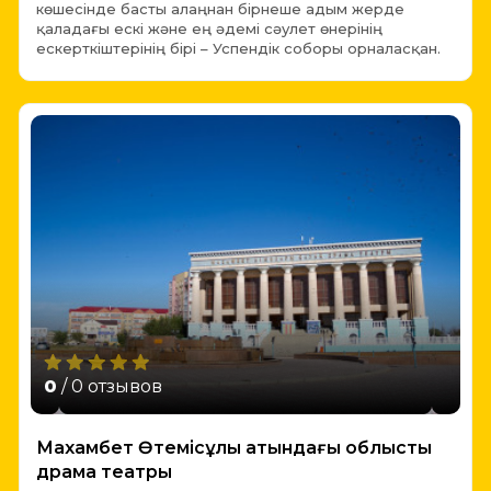
көшесінде басты алаңнан бірнеше адым жерде
қаладағы ескі және ең әдемі сәулет өнерінің
ескерткіштерінің бірі – Успендік соборы орналасқан.
0
/ 0 отзывов
Махамбет Өтемісұлы атындағы облыстық
драма театры