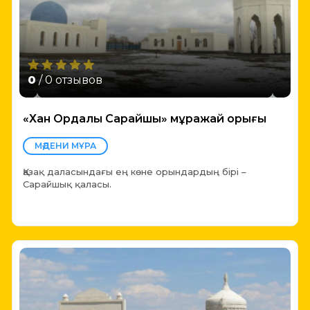
0
/ 0 отзывов
«Хан Ордалы Сарайшық» мұражай қорығы
МӘДЕНИ МҰРА
Қазақ даласындағы ең көне орындардың бірі –
Сарайшық қаласы.