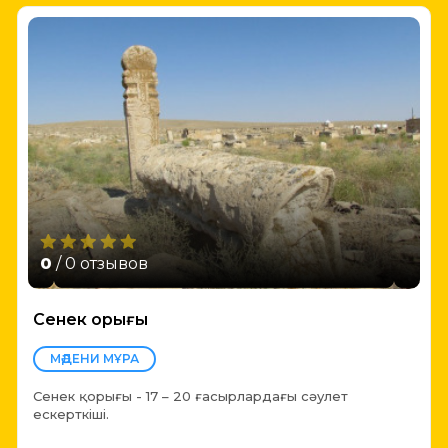
0
/ 0 отзывов
Сенек қорығы
МӘДЕНИ МҰРА
Сенек қорығы - 17 – 20 ғасырлардағы сәулет
ескерткіші.