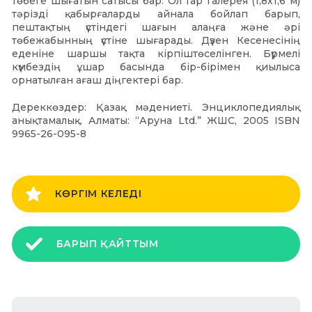
төбеге шығатын сатысы бар. Ол тар галерея (1,8х1,6 м)
тәрізді қабырғаларды айнала бойлап барып,
пештақтың үстіндегі шағын алаңға және әрі
төбежабынның үстіне шығарады. Дүзен Кесенесінің
еденіне шаршы тақта кірпіштөселінген. Бүрмелі
күмбездің ұшар басында бір-бірімен қиылыса
орнатылған ағаш діңгектері бар.
Дереккөздер: Қазақ мәдениеті. Энциклопедиялық
анықтамалық. Алматы: “Аруна Ltd.” ЖШС, 2005 ISBN
9965-26-095-8
КӨРГІМ КЕЛЕДІ
БАРЫП ҚАЙТТЫМ