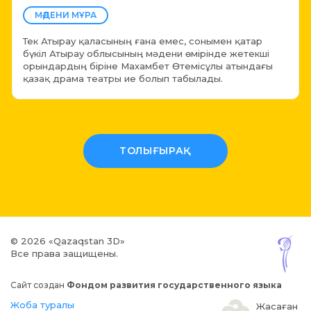
МӘДЕНИ МҰРА
Тек Атырау қаласының ғана емес, сонымен қатар
бүкіл Атырау облысының мәдени өмірінде жетекші
орындардың біріне Махамбет Өтемісұлы атындағы
қазақ драма театры ие болып табылады.
ТОЛЫҒЫРАҚ
© 2026 «Qazaqstan 3D»
Все права защищены.
Сайт создан
Фондом развития государственного языка
Жоба туралы
Жасаған