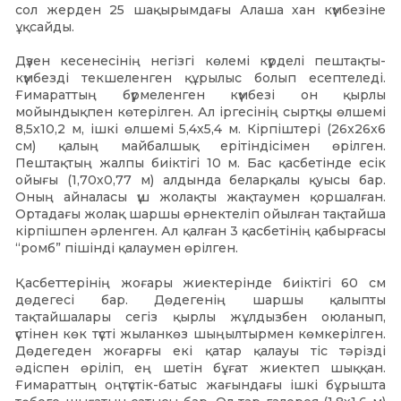
сол жерден 25 шақырымдағы Алаша хан күмбезіне
ұқсайды.
Дүзен кесенесінің негізгі көлемі күрделі пештақты-
күмбезді текшеленген құрылыс болып есептеледі.
Ғимараттың бүрмеленген күмбезі он қырлы
мойындықпен көтерілген. Ал іргесінің сыртқы өлшемі
8,5х10,2 м, ішкі өлшемі 5,4х5,4 м. Кірпіштері (26x26x6
см) қалың майбалшық ерітіндісімен өрілген.
Пештақтың жалпы биіктігі 10 м. Бас қасбетінде есік
ойығы (1,70х0,77 м) алдында беларқалы қуысы бар.
Оның айналасы үш жолақты жақтаумен қоршалған.
Ортадағы жолақ шаршы өрнектеліп ойылған тақтайша
кірпішпен әрленген. Ал қалған 3 қасбетінің қабырғасы
“ромб” пішінді қалаумен өрілген.
Қасбеттерінің жоғары жиектерінде биіктігі 60 см
дөдегесі бар. Дөдегенің шаршы қалыпты
тақтайшалары сегіз қырлы жұлдызбен оюланып,
үстінен көк түсті жыланкөз шыңылтырмен көмкерілген.
Дөдегеден жоғарғы екі қатар қалауы тіс тәрізді
әдіспен өріліп, ең шетін бұғат жиектеп шыққан.
Ғимараттың оңтүстік-батыс жағындағы ішкі бұрышта