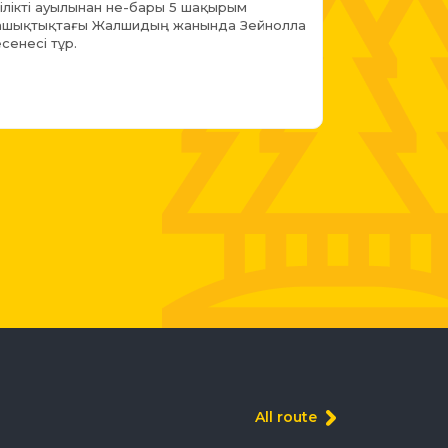
ілікті ауылынан не-бары 5 шақырым
ашықтықтағы Жалшидың жанында Зейнолла
есенесі тұр.
All route