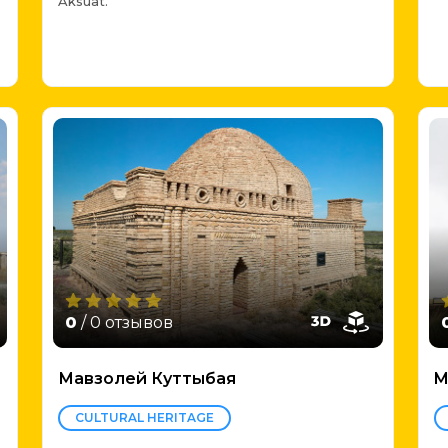
Aksuat.
0
/ 0 отзывов
Мавзолей Куттыбая
M
CULTURAL HERITAGE