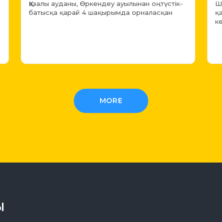
e
Қазалы ауданы, Өркендеу ауылынан оңтүстік-
Ш
батысқа қарай 4 шақырымда орналасқан
қ
к
MORE
Ы