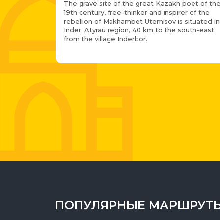
The grave site of the great Kazakh poet of th
19th century, free-thinker and inspirer of the
rebellion of Makhambet Utemisov is situated in
Inder, Atyrau region, 40 km to the south-east
from the village Inderbor.
ПОПУЛЯРНЫЕ МАРШРУТ