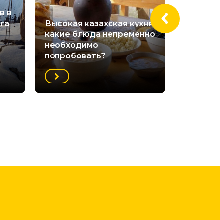
в в
га
Высокая казахская кухня:
какие блюда непременно
Можно л
необходимо
декабре
попробовать?
Зеренд