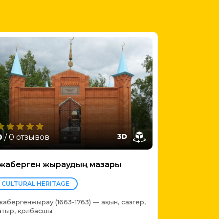
0
/ 0 отзывов
ожаберген жыраудың мазары
CULTURAL HERITAGE
ожабергенжырау (1663-1763) — ақын, сазгер,
атыр, қолбасшы.