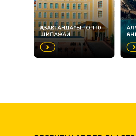
ҚАЗАҚСТАНДАҒЫ ТОП 10
АЛ
ШИПАЖАЙ
ҚА