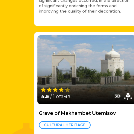
significant changes occurred, in the direction
of significantly enriching the forms and
improving the quality of their decoration.
4.5
/ 1 отзыв
Grave of Makhambet Utemisov
CULTURAL HERITAGE