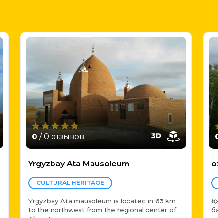
0
/ 0 отзывов
Yrgyzbay Ata Mausoleum
Қ
CULTURAL HERITAGE
Yrgyzbay Ata mausoleum is located in 63 km
Қ
to the northwest from the regional center of
б