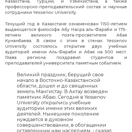
Казахстана, Турции, и Узбекистана, а также
профессорско-преподавательский состав и научные
сотрудники Yessenov University.
Текущий год в Казахстане ознаменован 1150-летием
выдающегося философа Абу Насра аль-Фараби и 175-
летием великого поэта-просветителя Абая
Кунанбаева. В связи с этим в стенах Yessenov
University состоялось открытие двух учебных
аудиторий имени Аль-Фараби и Абая на 500 мест.
Глава региона поздравил студентов и
преподавателей университета памятным событием.
Великий праздник, берущий свое
начало в Восточно-Казахстанской
области, дошел и до священных
земель Мангистау. В Актау возведен
памятник Абаю. Сегодня в Yessenov
University открылись учебные
аудитории имени этих великих
деятелей. Нынешнее поколение
нуждается в духовном
совершенствовании, в обогащении
оставленным нам наследием, - сказал