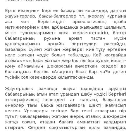
Ерте кезеңнен бері ел басқарған көсемдер, даңқты
жауынгерлер, бақсы-балгерлер т.т. жерлеу ғұрпына
аса мән берілгендігі археологиялық қазба
нәтижелерінен аян. Құрбандыққа жылқылар шалынып,
мініс тұлпарларымен қоса жерленгендігін, батыр
бабаларының рухына арнап тастан мүсін
қашатқандығын арнайы зерттеулер растайды.
Бабалары сүйегі жатқан жерлерді кие тұту ертеден
келе жатқан үрдіс болып табылады. Кей жағдайда
аталарының басы жатқан жер белгілі бір рудың көшіп-
қону аймағының шекарасын аңғартқан кездері де
болғандығы белгілі. «Атаңның басы бар ма?!» деген
түсінік сол кезеңдерде қалыптасқан-ды.
Жаугершілік заманда жауға шапқанда аруақты
бабаларының атын атап ұрандап шабу үрдісі бертінгі
этнографиялық кезеңдегі ат жарысы, балуандық
өнерлер тағы басқа жағдайларға шекті жалғасып
келген. Ұрпақтары тегінде бар текті аталарын пір
тұтып, бабаларының жатқан жерін, аталық шежіресін
жатқа соғып, атадан балаға аманаттап қалдырып
отырған. Сеңдей соқтығыстырған қилы замандар,