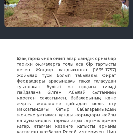
Қазақ тарихында ойып алар өзіндік орны бар
тарихи оқиғаларға толы аса бір тартысты
кезең Жоңғар хандығының (1635-1757)
жойылар тұсы болып табылады. Ойрат
феодалдары арасындағы таққа таласудан
туындаған бүлікті өз ырқына тиімді
пайдалана білген Абылай сұлтанның
көреген саясатымен, бабаларының көне
жұрты жерлеріне қайтадан иелік ету
мақсатындағы батыр бабаларымыздың
жеңіске ұмтылған қанды жорықтары жайлы
ел ауызындағы тарихи аңыз әңгімелермен
қатар, аталған кезеңге қатысты арнайы
қатталған жазбалар Ресей империясы, Цин