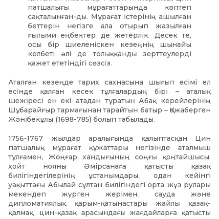
патшалығы мұрағаттарында көптеп
сақталынған-ды. Мұрағат істерінің ашылған
беттерін негізге ала отырып жазылған
ғылыми еңбектер де жетерлік. Десек те,
осы бір шиеленіскен кезеңнің шынайы
келбеті әлі де толыққанды зерттеулерді
қажет ететіндігі сөзсіз.
Аталған кезеңде тарих сахнасына шығып есімі ел
есінде қалған кесек тұлғалардың бірі – аталық
шежіресі он екі атадан тұратын Абақ керейлерінің
Шұбарайғыр тармағынан тарайтын батыр – Қожаберген
Жәнібекұлы (1698-785) болып табылады.
1756-1767 жылдар аралығында қалыптасқан Цин
патшалық мұрағат құжаттары негізінде аталмыш
тұлғамен, Жоңғар хандығының соңғы қоңтайшысы,
хойт нояны Әмірсанаға қатысты қазақ
билігіндегілерінің ұстанымдары, одан кейінгі
уақыттағы Абылай сұлтан билігіндегі орта жүз рулары
мекендеп жүрген жерімен, сауда және
дипломатиялық қарым-қатынастары жайлы қазақ-
қалмақ, цин-қазақ арасындағы жағдайларға қатысты