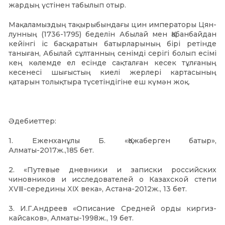
жардың үстінен табылып отыр.
Мақаламыздың тақырыбындағы цин императоры Цян-
лунның (1736-1795) беделін Абылай мен Қабанбайдан
кейінгі іс басқаратын батырларының бірі ретінде
таныған, Абылай сұлтанның сенімді серігі болып есімі
кең көлемде ел есінде сақталған кесек тұлғаның
кесенесі шығыстың киелі жерлері картасының
қатарын толықтыра түсетіндігіне еш күмән жоқ.
Әдебиеттер:
1. Еженханұлы Б. «Қожаберген батыр»,
Алматы-2017ж.,185 бет.
2. «Путевые дневники и записки российских
чиновников и исследователей о Казахской степи
ⅩⅤⅢ-середины ⅩⅨ века», Астана-2012ж., 13 бет.
3. И.Г.Андреев «Описание Средней орды киргиз-
кайсаков», Алматы-1998ж., 19 бет.