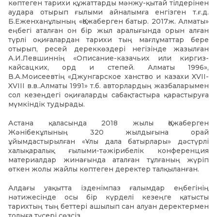
көптеген тарихи құжаттарды мәнжу-қытай тілдерінен
аудара отырып ғылыми айналымға енгізген т.ғ.д.
Б.Еженханұлының «Қожаберген батыр. 2017ж. Алматы»
еңбегі аталған он бір жыл аралығында орын алған
түрлі оқиғалардан тарихи тың мағлұматтар бере
отырып, ресей дереккөздері негізінде жазылған
А.И.Левшиннің «Описание-казачьих или киргиз-
кайсацких, орд и степей. Алматы 1996»,
В.А.Моисеевтің «Джунгарское ханство и казахи XVII-
XVIII в.в..Алматы 1991» т.б. авторлардың жазбаларымен
сол кезеңдегі оқиғаларды сабақтастыра қарастыруға
мүмкіндік тудырады.
Астана қаласында 2018 жылы Қожаберген
Жәнібекұлының 320 жылдығына орай
ұйымдастырылған «Ұлы дала батырлары» дәстүрлі
халықаралық ғылыми-тәжірибелік конференция
материалдар жинағында аталған тұлғаның жүріп
өткен жолы жайлы көптеген деректер талқыланған.
Алдағы уақытта ізденімпаз ғалымдар еңбегінің
нәтижесінде осы бір күрделі кезеңге қатысты
тарихтың тың беттері ашылып сан алуан деректермен
толыға түсері сөзсіз.