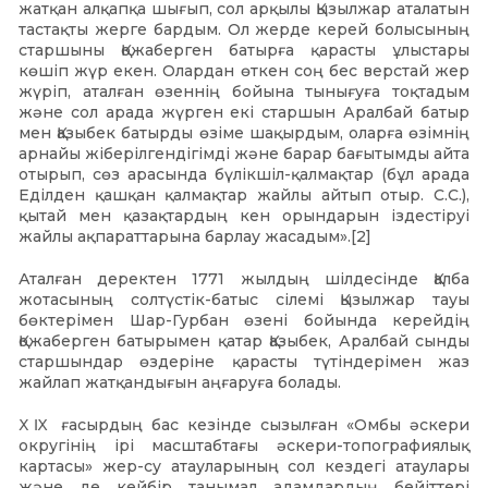
жатқан алқапқа шығып, сол арқылы Қызылжар аталатын
тастақты жерге бардым. Ол жерде керей болысының
старшыны Қожаберген батырға қарасты ұлыстары
көшіп жүр екен. Олардан өткен соң бес верстай жер
жүріп, аталған өзеннің бойына тынығуға тоқтадым
және сол арада жүрген екі старшын Аралбай батыр
мен Қазыбек батырды өзіме шақырдым, оларға өзімнің
арнайы жіберілгендігімді және барар бағытымды айта
отырып, сөз арасында бүлікшіл-қалмақтар (бұл арада
Еділден қашқан қалмақтар жайлы айтып отыр. С.С.),
қытай мен қазақтардың кен орындарын іздестіруі
жайлы ақпараттарына барлау жасадым».[2]
Аталған деректен 1771 жылдың шілдесінде Қалба
жотасының солтүстік-батыс сілемі Қызылжар тауы
бөктерімен Шар-Гурбан өзені бойында керейдің
Қожаберген батырымен қатар Қазыбек, Аралбай сынды
старшындар өздеріне қарасты түтіндерімен жаз
жайлап жатқандығын аңғаруға болады.
ⅩⅨ ғасырдың бас кезінде сызылған «Омбы әскери
округінің ірі масштабтағы әскери-топографиялық
картасы» жер-су атауларының сол кездегі атаулары
және де кейбір танымал адамдардың бейіттері