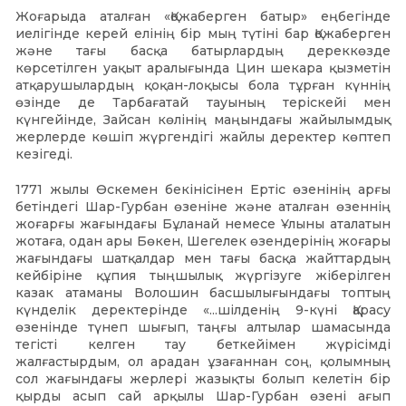
Жоғарыда аталған «Қожаберген батыр» еңбегінде
иелігінде керей елінің бір мың түтіні бар Қожаберген
және тағы басқа батырлардың дереккөзде
көрсетілген уақыт аралығында Цин шекара қызметін
атқарушылардың қоқан-лоқысы бола тұрған күннің
өзінде де Тарбағатай тауының теріскейі мен
күнгейінде, Зайсан көлінің маңындағы жайылымдық
жерлерде көшіп жүргендігі жайлы деректер көптеп
кезігеді.
1771 жылы Өскемен бекінісінен Ертіс өзенінің арғы
бетіндегі Шар-Гурбан өзеніне және аталған өзеннің
жоғарғы жағындағы Бұланай немесе Ұлыны аталатын
жотаға, одан ары Бөкен, Шегелек өзендерінің жоғары
жағындағы шатқалдар мен тағы басқа жайттардың
кейбіріне құпия тыңшылық жүргізуге жіберілген
казак атаманы Волошин басшылығындағы топтың
күнделік деректерінде «...шілденің 9-күні Қарасу
өзенінде түнеп шығып, таңғы алтылар шамасында
тегісті келген тау беткейімен жүрісімді
жалғастырдым, ол арадан ұзағаннан соң, қолымның
сол жағындағы жерлері жазықты болып келетін бір
қырды асып сай арқылы Шар-Гурбан өзені ағып