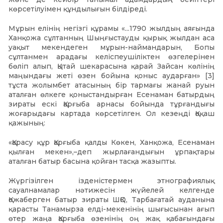
көрсетілуімен құндылығын білдіреді.
Мұрын елінің негізгі құрамы «...1790 жылдың аяғында
Ханқожа сұлтанның Шыңғыстауды қырық жылдан аса
уақыт мекендеген мұрын-наймандарын, Бопы
сұлтанмен арадағы келіспеушіліктен өзгелерінен
бөліп алып, Қытай шекарасына қарай Зайсан көлінің
маңындағы жеті өзен бойына қоныс аударған» [3]
тұста жолымбет атасының бір тармағы жанай руын
аталған өлкеге қоныстандырған Есенаман батырдың
зираты ескі Қарғыба арнасы бойында тұрғандығы
жоғарыдағы картада көрсетілген. Ол кезеңді Қоқаш
қажының:
«Қарасу құр Қарғыба қалды Көкен, Ханқожа, Есенаман
қылған мекен»,–деп жырлағандығын ұрпақтары
аталған батыр басына қойған тасқа жазыпты.
Жүргізілген ізденістермен этнографиялық
сауалнамалар нәтижесін жүйелей келгенде
Қожаберген батыр зираты ШҚО, Тарбағатай ауданына
қарасты Танамырза елді-мекенінің шығысынан ағып
өтер жаңа Қарғыба өзенінің оң жақ қабағындағы