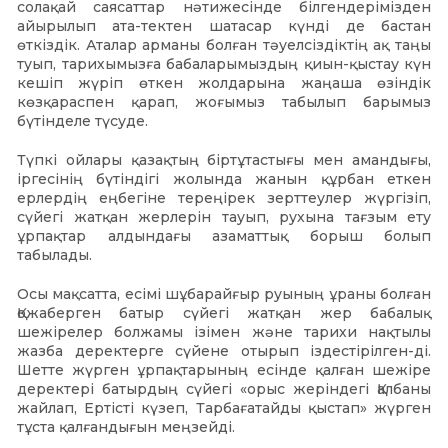
солақай саясаттар нәтижесінде білгендерімізден
айырылып ата-тектен шатасар күнді де бастан
өткіздік. Аталар арманы болған тәуелсіздіктің ақ таңы
туып, тарихымызға бабаларымыздың қиын-қыстау күн
кешіп жүріп өткен жолдарына жаңаша өзіндік
көзқараспен қарап, жоғымыз табылып барымыз
бүтінделе түсуде.
Түпкі ойлары қазақтың біртұтастығы мен амандығы,
іргесінің бүтіндігі жолында жанын құрбан еткен
ерлердің еңбегіне тереңірек зерттеулер жүргізіп,
сүйегі жатқан жерлерін тауып, рухына тағзым ету
ұрпақтар алдындағы азаматтық борыш болып
табылады.
Осы мақсатта, есімі шұбарайғыр руының ұраны болған
Қожаберген батыр сүйегі жатқан жер бабалық
шежірелер болжамы ізімен және тарихи нақтылы
жазба деректерге сүйене отырып іздестірілген-ді.
Шетте жүрген ұрпақтарының есінде қалған шежіре
деректері батырдың сүйегі «орыс жеріндегі Қалбаны
жайлап, Ертісті күзеп, Тарбағатайды қыстап» жүрген
тұста қалғандығын меңзейді.