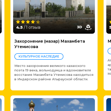
4.5
/ 1 отзыв
Захоронение (мазар) Махамбета
М
Утемисова
КУЛЬТУРНОЕ НАСЛЕДИЕ
А
а
Место захоронения великого казахского
т
поэта 19 века, вольнодумца и вдохновителя
М
восстания Махамбета Утемисова находиться
в Индерском районе Атырауской области.