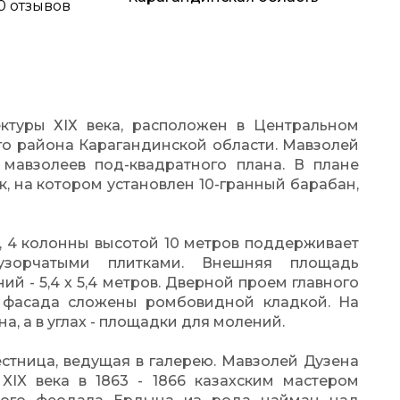
 0 отзывов
ктуры ХІХ века, расположен в Центральном
ого района Карагандинской области. Мавзолей
 мавзолеев под-квадратного плана. В плане
, на котором установлен 10-гранный барабан,
, 4 колонны высотой 10 метров поддерживает
узорчатыми плитками. Внешняя площадь
ний - 5,4 х 5,4 метров. Дверной проем главного
их фасада сложены ромбовидной кладкой. На
а, а в углах - площадки для молений.
естница, ведущая в галерею. Мавзолей Дузена
IX века в 1863 - 1866 казахским мастером