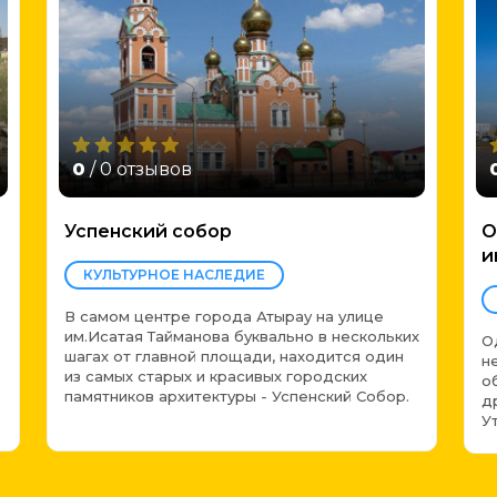
0
/ 0 отзывов
Успенский собор
О
и
КУЛЬТУРНОЕ НАСЛЕДИЕ
В самом центре города Атырау на улице
им.Исатая Тайманова буквально в нескольких
О
шагах от главной площади, находится один
н
из самых старых и красивых городских
о
памятников архитектуры - Успенский Собор.
д
У