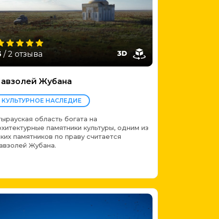
5
/ 2 отзыва
авзолей Жубана
КУЛЬТУРНОЕ НАСЛЕДИЕ
тырауская область богата на
рхитектурные памятники культуры, одним из
аких памятников по праву считается
авзолей Жубана.