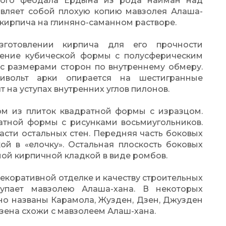
ного феодала Ердына из рода найман над
авляет собой плохую копию мавзолея Алаша-
кирпича на глиняно-саманном растворе.
зготовлении кирпича для его прочности
жение кубической формы с полусферическим
 с размерами сторон по внутреннему обмеру.
хивольт арки опирается на шестигранные
т на уступах внутренних углов пилонов.
ом из плиток квадратной формы с изразцом.
атной формы с рисунками восьмиугольников.
асти остальных стен. Передняя часть боковых
й в «елочку». Остальная плоскость боковых
ой кирпичной кладкой в виде ромбов.
екоративной отделке и качеству строительных
тупает мавзолею Алаша-хана. В некоторых
о названы Карамола, Жузден, Дзен, Джузден
зена схожи с мавзолеем Алаш-хана.