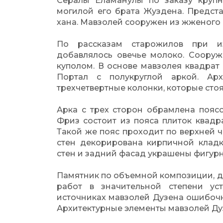
Сералы Еламанулы по заказу круп
могилой его брата Жуздена. Предст
хана. Мавзолей сооружен из жженого 
По рассказам старожилов при и
добавлялось овечье молоко. Соору
куполом. В основе мавзолея квадрат
Портал с полукруглой аркой. Ар
трехчетвертные колонки, которые стоя
Арка с трех сторон обрамлена пояс
Фриз состоит из пояса плиток квадр
Такой же пояс проходит по верхней ч
стен декорирована кирпичной кладко
стен и задний фасад украшены фигурн
Памятник по объемной композиции, д
работ в значительной степени ус
источниках мавзолей Дузена ошибочн
Архитектурные элементы мавзолей Ду