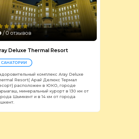
0
/ 0 отзывов
ray Deluxe Thermal Resort
САНАТОРИИ
здоровительный комплекс Aray Deluxe
hermal Resort( Арай Делюкс Термал
есорт) расположен в ЮКО, городе
арыагаш, минеральный курорт в 130 км от
орода Шымкент и в 14 км от города
ашкент.