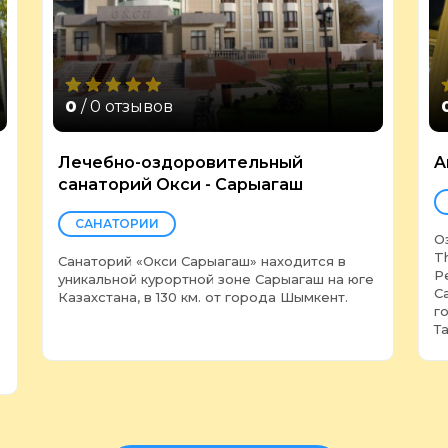
0
/ 0 отзывов
Лечебно-оздоровительный
A
санаторий Окси - Сарыагаш
САНАТОРИИ
О
T
Санаторий «Окси Сарыагаш» находится в
Р
уникальной курортной зоне Сарыагаш на юге
С
Казахстана, в 130 км. от города Шымкент.
г
Т