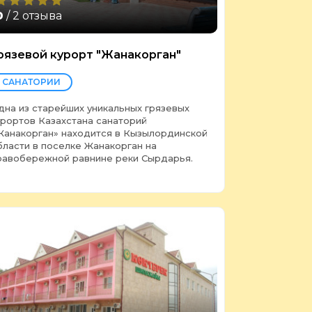
0
/ 2 отзыва
рязевой курорт "Жанакорган"
САНАТОРИИ
дна из старейших уникальных грязевых
урортов Казахстана санаторий
Жанакорган» находится в Кызылординской
бласти в поселке Жанакорган на
равобережной равнине реки Сырдарья.