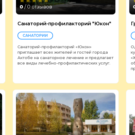
0
/ 0 отзывов
Санаторий-профилакторий "Юкон"
Г
САНАТОРИИ
Санаторий-профилакторий «Юкон»
О
приглашает всех жителей и гостей города
к
Актобе на санаторное лечение и предлагает
«
все виды лечебно-профилактических услуг.
о
п