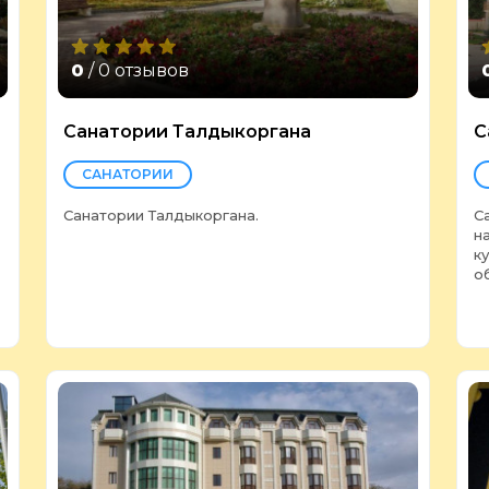
0
/ 0 отзывов
Санатории Талдыкоргана
С
САНАТОРИИ
Санатории Талдыкоргана.
С
н
к
о