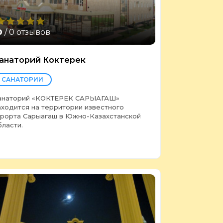
0
/ 0 отзывов
анаторий Коктерек
САНАТОРИИ
анаторий «КОКТЕРЕК САРЫАГАШ»
аходится на территории известного
урорта Сарыагаш в Южно-Казахстанской
бласти.