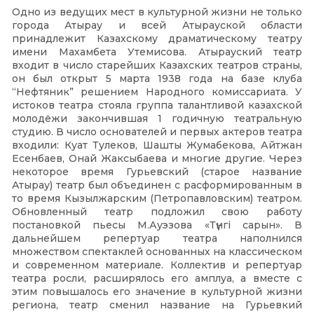
Одно из ведущих мест в культурной жизни не только
города Атырау и всей Атырауской области
принадлежит Казахскому драматическому театру
имени Махамбета Утемисова. Атырауский театр
входит в число старейших Казахских театров страны,
он был открыт 5 марта 1938 года на базе клуба
“Нефтяник” решением Народного комиссариата. У
истоков театра стояла группа талантливой казахской
молодёжи закончившая 1 годичную театральную
студию. В число основателей и первых актеров театра
входили: Куат Тулеков, Шашты Жумабекова, Айтжан
Есенбаев, Онай Жаксыбаева и многие другие. Через
некоторое время Гурьевский (старое название
Атырау) театр был объединен с расформированным в
то время Кызылжарским (Петропавловским) театром.
Обновленный театр подложил свою работу
постановкой пьесы М.Ауэзова «Түнгі сарын». В
дальнейшем репертуар театра наполнился
множеством спектаклей основанных на классическом
и современном материале. Коллектив и репертуар
театра росли, расширялось его амплуа, а вместе с
этим повышалось его значение в культурной жизни
региона, театр сменил название на Гурьевкий