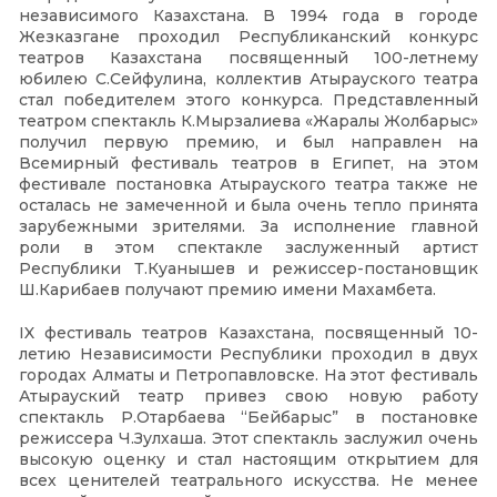
независимого Казахстана. В 1994 года в городе
Жезказгане проходил Республиканский конкурс
театров Казахстана посвященный 100-летнему
юбилею С.Сейфулина, коллектив Атырауского театра
стал победителем этого конкурса. Представленный
театром спектакль К.Мырзалиева «Жаралы Жолбарыс»
получил первую премию, и был направлен на
Всемирный фестиваль театров в Египет, на этом
фестивале постановка Атырауского театра также не
осталась не замеченной и была очень тепло принята
зарубежными зрителями. За исполнение главной
роли в этом спектакле заслуженный артист
Республики Т.Куанышев и режиссер-постановщик
Ш.Карибаев получают премию имени Махамбета.
IX фестиваль театров Казахстана, посвященный 10-
летию Независимости Республики проходил в двух
городах Алматы и Петропавловске. На этот фестиваль
Атырауский театр привез свою новую работу
спектакль Р.Отарбаева “Бейбарыс” в постановке
режиссера Ч.Зулхаша. Этот спектакль заслужил очень
высокую оценку и стал настоящим открытием для
всех ценителей театрального искусства. Не менее