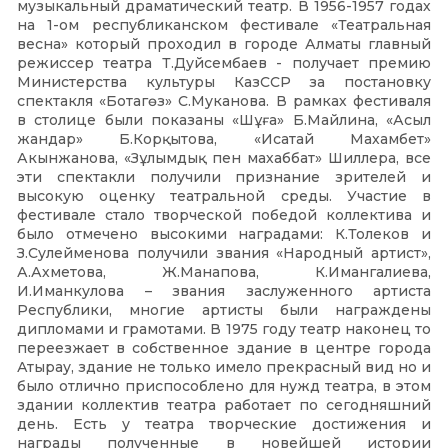
музыкальный драматический театр. В 1956-1957 годах
на 1-ом республиканском фестивале «Театральная
весна» который проходил в городе Алматы главный
режиссер театра Т.Дуйсембаев - получает премию
Министерства культуры КазССР за постановку
спектакля «Ботагөз» С.Муканова. В рамках фестиваля
в столице были показаны «Шұға» Б.Майлина, «Асыл
жандар» Б.Корқытова, «Исатай Махамбет»
Акынжанова, «Зұлымдық пен махаббат» Шиллера, все
эти спектакли получили признание зрителей и
высокую оценку театральной среды. Участие в
фестивале стало творческой победой коллектива и
было отмечено высокими наградами: К.Толеков и
З.Сулейменова получили звания «Народный артист»,
А.Ахметова, Ж.Манапова, К.Имангалиева,
И.Иманкулова – звания заслуженного артиста
Республики, многие артисты были награждены
дипломами и грамотами. В 1975 году театр наконец то
переезжает в собственное здание в центре города
Атырау, здание не только имело прекрасный вид но и
было отлично приспособлено для нужд театра, в этом
здании коллектив театра работает по сегодняшний
день. Есть у театра творческие достижения и
награды полученные в новейшей истории