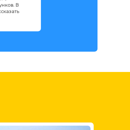
нков. В
календарном назначении рисунков. В
ссказать
компании могу быть гидом рассказать
много интересного!