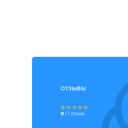
ОТЗЫВЫ
Нисан Бекбасар
Нис
ы я посетил в 2020 году
Кулжабасы я посети
Буду там весной этого года.
осенью. Буду там ве
0
/ 1 отзыв
ил много интересных рисунков
Обнаружил много и
но крупных быков. Написал
- особенно крупных
 по астромифологии и о
материал по астро