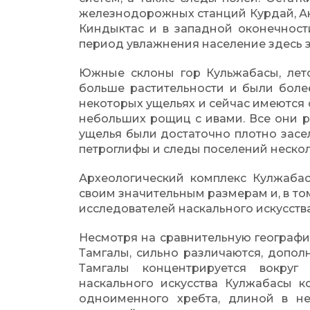
железнодорожных станций Курдай, Ан
Киндыктас и в западной оконечности
период увлажнения население здесь 
Южные склоны гор Кульжабасы, лет
больше растительности и были боле
некоторых ущельях и сейчас имеются 
небольших рощиц с ивами. Все они р
ущелья были достаточно плотно засе
петроглифы и следы поселений нескол
Археологический комплекс Кулжаба
своим значительным размерам и, в то
исследователей наскального искусства
Несмотря на сравнительную географи
Тамгалы, сильно различаются, допол
Тамгалы концентрируется вокруг
наскального искусства Кулжабасы к
одноименного хребта, длиной в не