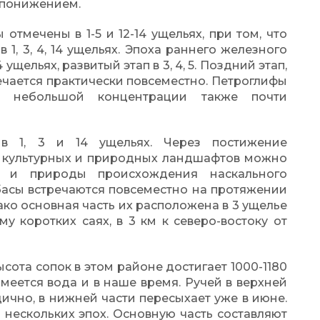
 понижением.
отмечены в 1-5 и 12-14 ущельях, при том, что
1, 3, 4, 14 ущельях. Эпоха раннего железного
4 ущельях, развитый этап в 3, 4, 5. Поздний этап,
мечается практически повсеместно. Петроглифы
в небольшой концентрации также почти
 в 1, 3 и 14 ущельях. Через постижение
 культурных и природных ландшафтов можно
ю и природы происхождения наскального
абасы встречаются повсеместно на протяжении
ако основная часть их расположена в 3 ущелье
 коротких саях, в 3 км к северо-востоку от
ысота сопок в этом районе достигает 1000-1180
меется вода и в наше время. Ручей в верхней
дично, в нижней части пересыхает уже в июне.
 нескольких эпох. Основную часть составляют