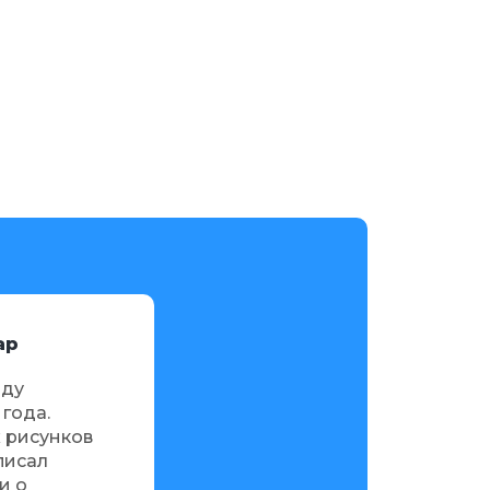
ар
Нисан Бекбасар
оду
Кулжабасы я посетил в 2020 году
 года.
осенью. Буду там весной этого года.
 рисунков
Обнаружил много интересных рисунков
писал
- особенно крупных быков. Написал
и о
материал по астромифологии и о