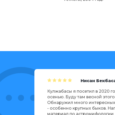
ан Бекбасар
Нисан Бекбас
л в 2020 году
Кулжабасы я посетил в 2020 г
сной этого года.
осенью. Буду там весной этого
нтересных рисунков
Обнаружил много интересных
 быков. Написал
- особенно крупных быков. На
мифологии и о
материал по астромифологии 