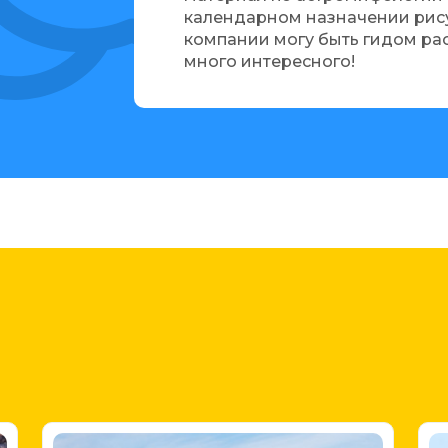
чении рисунков. В
календарном назначении рису
 гидом рассказать
компании могу быть гидом ра
много интересного!