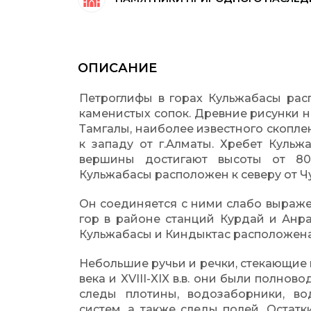
ОПИСАНИЕ
Петроглифы в горах Кульжабасы рас
каменистых сопок. Древние рисунки на
Тамгалы, наиболее известного скопле
к западу от г.Алматы. Хребет Кульж
вершины достигают высоты от 8
Кульжабасы расположен к северу от Ч
Он соединяется с ними слабо выраже
гор в районе станций Курдай и Анр
Кульжабасы и Киндыктас расположена
Небольшие ручьи и речки, стекающие 
века и XVIII-XIX в.в. они были полно
следы плотины, водозаборники, в
систем, а также следы полей. Остат