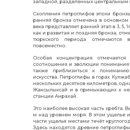
западной, разделенных центральным
Скопления петроглифов эпохи бронзы 
ранняя бронза отмечена в основном в 
века представляет ранний этап в 3, 5, 1
как и развитая и поздняя бронза, от
тюркского периода отмечаются 
повсеместно.
Особая концентрация отмечается
соотношения и эволюции понимания
также приблизиться к понимани
искусства. Петроглифы в горах Кулж
нескольких десятков километров, одн
Жаксылыксай и в примыкающих к нему
станции Анрахай.
Это наиболее высокая часть хребта. В
м над уровнем моря. В этом ущелье и
части ущелья местами течёт круглого
Здесь находятся древние петроглифы