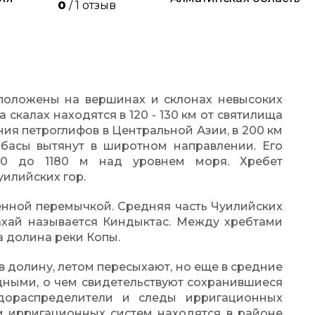
0
/ 1 отзыв
положены на вершинах и склонах невысоких
 скалах находятся в 120 - 130 км от святилища
ния петроглифов в Центральной Азии, в 200 км
абасы вытянут в широтном направлении. Его
00 до 1180 м над уровнем моря. Хребет
уилийских гор.
нной перемычкой. Средняя часть Чуилийских
ахай называется Киндыктас. Между хребтами
 долина реки Копы.
в долину, летом пересыхают, но еще в средние
водными, о чем свидетельствуют сохранившиеся
одораспределители и следы ирригационных
ки ирригационных систем находятся в районе