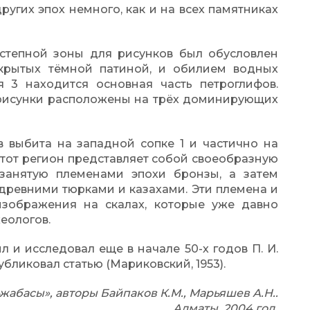
ругих эпох немного, как и на всех памятниках
степной зоны для рисунков был обусловлен
крытых тёмной патиной, и обилием водных
я 3 находится основная часть петроглифов.
рисунки расположены на трёх доминирующих
 выбита на западной сопке 1 и частично на
 этот регион представляет собой своеобразную
 занятую племенами эпохи бронзы, а затем
 древними тюрками и казахами. Эти племена и
зображения на скалах, которые уже давно
еологов.
 и исследовал еще в начале 50-х годов П. И.
бликовал статью (Мариковский, 1953).
абасы», авторы Байпаков К.М., Марьяшев А.Н..
Алматы, 2004 год.