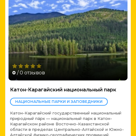
0
/ 0 отзывов
Катон-Карагайский национальный парк
НАЦИОНАЛЬНЫЕ ПАРКИ И ЗАПОВЕДНИКИ
Катон-Карагайский государственный национальный
природный па́рк — национальный парк в Катон-
Карагайском районе Восточно-Казахстанской
области в пределах Центрально-Алтайской и Южно-
Алтайской физико-географических провинций.