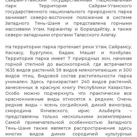
Сайрам-Угамский Государственный Национальный
парк Территория Сайрам-Угамского
государственного национального природного парка
занимает северо-восточное положение в системе
Западного Тянь-Шаня и представлена горными
массивами Угам, Каржантау и Боралдайтау, а также
северо-западными отрогами Таласского Алатау.
На территории парка протекает реки Угам, Сайрамсу,
Каскасу, Бургулюк, Бадам, Машат и Кокбулак.
Территория парка имеет 7 природных зон, начиная
горной степной до высокогорной, где встречается
1635 видов растений, 59 видов млекопитающих и 300
видов птиц. Видовой состав растительности парка
уникален. Здесь произрастает 240 видов растений,
занесенных в красную книгу Республики Казахстан.
Особо можно подчеркнуть что практически все
краснокнижные виды относятся к редким. Очень
редкие виды – ясень согдийский, дикий виноград,
смородина Янчевского, ирис Альберта –
представлены только несколькими экземплярами.
Самой примечательной особенностью Западного
Тянь-Шаня также является распространение здесь
многих видов диких сородичей культурных