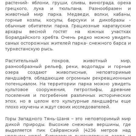
растений- яблони, груши, сливы, винограда, ореха
грецкого, лука и тюльпана. Разнообразен и
животный мир парка. Медведи, волки, кабаны,
горные козлы, косулы, барсуки и дикобразы -
обычные обитатели парка. Грациозные каратауские
архары весной гостят на южных участках
Боралдайского хребта. Очень редко можно увидеть
самых осторожных жителей парка- снежного барса и
туркестанскую рысь.
Растительный покров, животный мир,
разнообразный рельеф, реки, водопады и горные
озера создают живописные, неповторимые
ландшафтв, обладающие огромным рекреационным
потенциалом. На территории парка можно увидеть
культовое сооружения, петроглифы, древние
поселения и погребения различных исторических
эпох, но в целом его культурные ландшафты еще
плохо изучены и ждут своих исследователей.
Горы Западного Тянь-Шаня – это неповторимый мир
дикой природы. Высокие снежные вершины, где
выделяется пик Сайрамский (4236 метров над