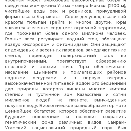
уровнем море), бирюзовые высокогорные озера и
среди них жемчужина Угама – озеро Макпал (2100 м),
чистейшие воды рек и родников, причудливой
формы скалы Кырыккыз – Сорок девушек, сказочной
красоты тюльпан Грейга и многое другое. Горы
являются «зеленым сердцем» огромной территории,
где проживает более одного миллиона человек.
Горные леса регулирует водный сток, обогащают
воздух кислородом и фитонцидами. Они защищают
от дождевых и весенних паводков, замедляют таяние
снегов, переводит поверхностный сток во
внутрипочвенный, препятствует образованию
оползней и эрозии почв. Горы обеспечивают
население Шымкента и прилегающих районов
водными ресурсами и в первую очередь
высококачественной питьевой водой. Это бесценный
дар природы, которого лишены многие жители
степной и пустынной зон Казахстана и сотни
миллионов людей на планете, вынужденных
покупать воду. Биологическое разнообразие гор – это
ценнейшее богатство, которое обеспечит развитие
будущим поколениям и позволит сохранить
генетический фонд различных видов. Сайрам-
Угамский национальный природный парк был