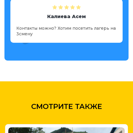
Калиева Асем
герь на
Контакты можно? Хотим посетить лагерь на
Контак
3смену
3смену
СМОТРИТЕ ТАКЖЕ