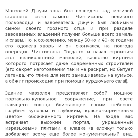
Мавзолей Джучи хана был возведен над могилой
старшего сына самого Чингисхана, великого
полководца и завоевателя. Джучи был любимым
сыном своего грозного отца и при разделе
завоеванных владений получил больше всего земель
и славы. Но, к сожалению, между 30-ю и 40-ка годами
его одолела хворь и он скончался, на полгода
опередив Чингисхана. Тогда-то и начал строиться
этот великолепный мавзолей, качество кирпича
которого потрясает даже современных строителей
(его секрет изготовления так и не раскрыт, но бытует
легенда, что глина для него замешивалась на кумысе,
а обжиг происходил при помощи курдючьего сала!).
Здание мавзолея представляет собой мощное
портально-купольное сооружение, при свете
палящего солнца блистающее своим небесно-
голубым куполом и глубоким, красно-коричневым
цветом обожженного кирпича. На входе вас
встречает высокий портал, украшенный
изразцовыми плитами, а кладка «в елочку» только
добавляет всему еще более монументальный вид.