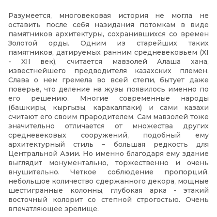
Разумеется, многовековая история не могла не
оставить после себя назидания потомкам в виде
памятников архитектуры, сохранившихся со времен
Золотой орды. Одним из старейших таких
памятников, датируемых ранним средневековьем (XI
- XII век), считается мавзолей Алаша хана,
известнейшего предводителя казахских племен.
Слава о нем гремела во всей степи, бытует даже
поверье, что деление на жузы появилось именно по
его решению. Многие современные народы
(башкиры, кыргызы, каракалпаки) и сами казахи
считают его своим прародителем. Сам мавзолей тоже
значительно отличается от множества других
средневековых сооружений, подобный ему
архитектурный стиль – большая редкость для
Центральной Азии. Но именно благодаря ему здание
выглядит монументально, торжественно и очень
внушительно. Четкое соблюдение пропорций,
небольшое количество сдержанного декора, мощные
шестигранные колонны, глубокая арка - этакий
восточный колорит со степной строгостью. Очень
впечатляющее зрелище.