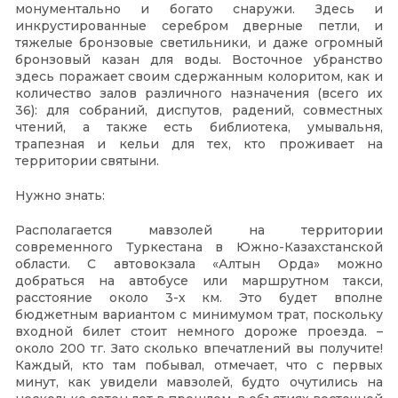
монументально и богато снаружи. Здесь и
инкрустированные серебром дверные петли, и
тяжелые бронзовые светильники, и даже огромный
бронзовый казан для воды. Восточное убранство
здесь поражает своим сдержанным колоритом, как и
количество залов различного назначения (всего их
36): для собраний, диспутов, радений, совместных
чтений, а также есть библиотека, умывальня,
трапезная и кельи для тех, кто проживает на
территории святыни.
Нужно знать:
Располагается мавзолей на территории
современного Туркестана в Южно-Казахстанской
области. С автовокзала «Алтын Орда» можно
добраться на автобусе или маршрутном такси,
расстояние около 3-х км. Это будет вполне
бюджетным вариантом с минимумом трат, поскольку
входной билет стоит немного дороже проезда. –
около 200 тг. Зато сколько впечатлений вы получите!
Каждый, кто там побывал, отмечает, что с первых
минут, как увидели мавзолей, будто очутились на