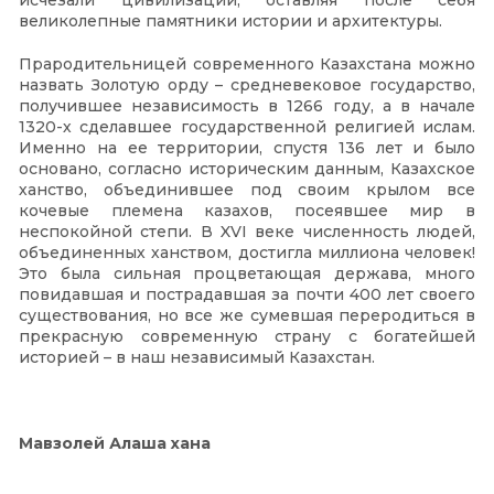
исчезали цивилизации, оставляя после себя
великолепные памятники истории и архитектуры.
Прародительницей современного Казахстана можно
назвать Золотую орду – средневековое государство,
получившее независимость в 1266 году, а в начале
1320-х сделавшее государственной религией ислам.
Именно на ее территории, спустя 136 лет и было
основано, согласно историческим данным, Казахское
ханство, объединившее под своим крылом все
кочевые племена казахов, посеявшее мир в
неспокойной степи. В XVI веке численность людей,
объединенных ханством, достигла миллиона человек!
Это была сильная процветающая держава, много
повидавшая и пострадавшая за почти 400 лет своего
существования, но все же сумевшая переродиться в
прекрасную современную страну с богатейшей
историей – в наш независимый Казахстан.
Мавзолей Алаша хана