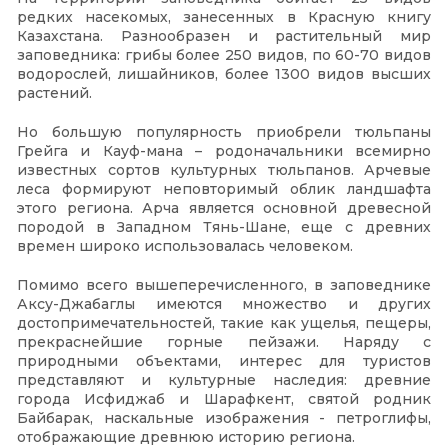
редких насекомых, занесенных в Красную книгу
Казахстана. Разнообразен и растительный мир
заповедника: грибы более 250 видов, по 60-70 видов
водорослей, лишайников, более 1300 видов высших
растений.
Но большую популярность приобрели тюльпаны
Грейга и Кауф-мана – родоначальники всемирно
известных сортов культурных тюльпанов. Арчевые
леса формируют неповторимый облик ландшафта
этого региона. Арча является основной древесной
породой в Западном Тянь-Шане, еще с древних
времен широко использовалась человеком.
Помимо всего вышеперечисленного, в заповеднике
Аксу-Джабаглы имеются множество и других
достопримечательностей, такие как ущелья, пещеры,
прекраснейшие горные пейзажи. Наряду с
природными объектами, интерес для туристов
представляют и культурные наследия: древние
города Исфиджаб и Шарафкент, святой родник
Байбарак, наскальные изображения - петроглифы,
отображающие древнюю историю региона.