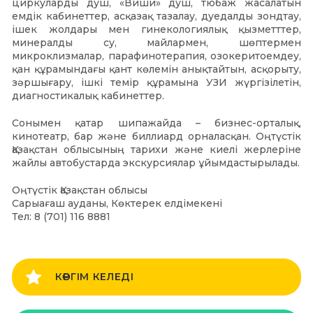
циркуларды душ, «Виши» душ, тюбаж жасалатын
емдік кабинеттер, асқазақ тазалау, дуедалды зондтау,
ішек жолдары мен гинекологиялық қызметттер,
минералды су, майлармен, шөптермен
микроклизмалар, парафинотерапия, озокеритоемдеу,
қан құрамындағы қант көлемін анықтайтын, асқорыту,
зәршығару, ішкі темір құрамына УЗИ жүргізілетін,
диагностикалық кабинеттер.
Сонымен қатар шипажайда – бизнес-орталық,
кинотеатр, бар және биллиард орналасқан. Оңтүстік
Қазақстан облысының тарихи және киелі жерлеріне
жайлы автобустарда экскурсиялар ұйымдастырылады.
Оңтүстік Қазақстан облысы
Сарыағаш ауданы, Көктерек елдімекені
Тел: 8 (701) 116 8881
КӨРГІМ КЕЛЕДІ