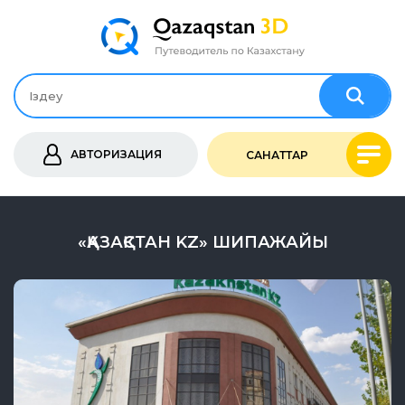
АВТОРИЗАЦИЯ
САНАТТАР
«ҚАЗАҚСТАН KZ» ШИПАЖАЙЫ