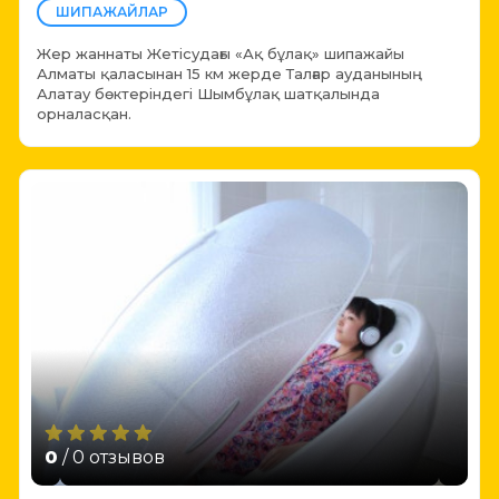
ШИПАЖАЙЛАР
Жер жаннаты Жетісудағы «Ақ бұлақ» шипажайы
Алматы қаласынан 15 км жерде Талғар ауданының
Алатау бөктеріндегі Шымбұлақ шатқалында
орналасқан.
0
/ 0 отзывов