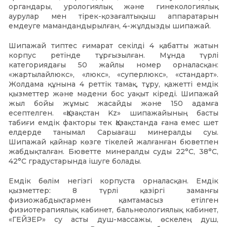
органдары, урологиялық және гинекологиялық
аурулар мен тірек-қозағалтықыш аппаратарын
емдеуге мамандандырылған, 4-жұлдызды шипажай.
Шипажай типтес ғимарат секілді 4 қабатты жатын
корпус ретінде тұрғызылған. Мұнда түрлі
категориядағы 50 жайлы номер орналасқан:
«жартылайлюкс», «люкс», «суперлюкс», «стандарт».
Жолдама құнына 4 реттік тамақ, тұру, қажетті емдік
қызметтер және мәдени бос уақыт кіреді. Шипажай
жыл бойы жұмыс жасайды және 150 адамға
есептелген. «Қазақстан Kz» шипажайының басты
табиғи емдік факторы тек Қазақстанда ғана емес шет
елдерде танымал Сарыағаш минералды суы.
Шипажай қайнар көзге тікелей жалғанған бюветпен
жабдықталған. Бюветте минералды суды 22°С, 38°С,
42°С градустарында ішуге болады.
Емдік бөлім негізгі корпуста орналасқан. Емдік
қызметтер: 8 түрлі қазіргі заманғы
физиожабдықтармен қамтамасыз етілген
физиотерапиялық кабинет, бальнеологиялық кабинет,
«ГЕЙЗЕР» су асты душ-массажы, өскелең душ,