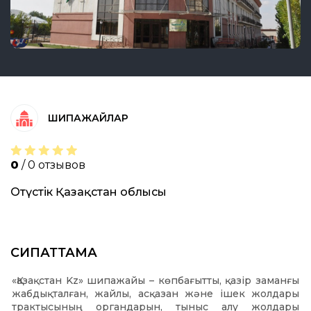
ШИПАЖАЙЛАР
0
/ 0 отзывов
Оңтүстік Қазақстан облысы
СИПАТТАМА
«Қазақстан Kz» шипажайы – көпбағытты, қазір заманғы
жабдықталған, жайлы, асқазан және ішек жолдары
трактысының органдарын, тыныс алу жолдары