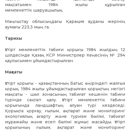
мақсатымен 1984 жылы құрылған
мемлекеттік шаруашылық.
Маңғыстау облысыңдағы
Қарақия ауданы
жерінің
аумағы 223,3 мың га.
Тарихы
Үстірт мемлекеттік табиғи қорығы 1984 жылдың 12
шілдесінде Қазақ КСР Министрлер Кеңесінің № 294
қаулысымен ұйымдастырылған.
Мақсаты
Үстірт қорығы - қазақстанның Батыс өңіріндегі жалғыз
қорық. 1984 жылы ұйымдастырылған қорықтың негізгі
мақсаты - шөл зонасының табиғат кешенін табиғи
түрінде сақтап қалу. Үстірт мемлекеттік табиғи
қорығында ландшафтың алуан түрі кездеседі.
Қорықта қорғау, ғылым, ақпарат және мониторинг
экологиялық ағарту және туризм бөлімі, табиғат
мұражайы және есеп бөлімі жұмыс жасайды. Үстірт
қорығының ғылым, ақпарат және мониторинг