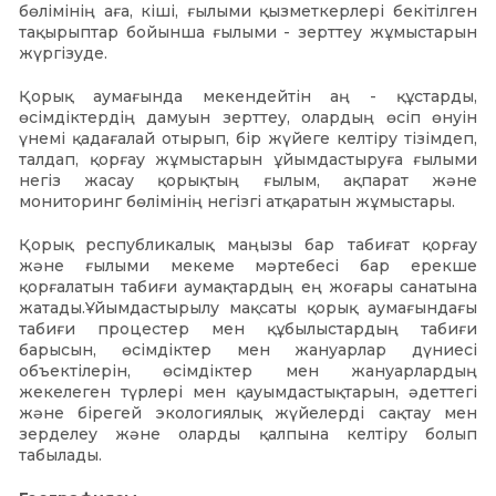
бөлімінің аға, кіші, ғылыми қызметкерлері бекітілген
тақырыптар бойынша ғылыми - зерттеу жұмыстарын
жүргізуде.
Қорық аумағында мекендейтін аң - құстарды,
өсімдіктердің дамуын зерттеу, олардың өсіп өнуін
үнемі қадағалай отырып, бір жүйеге келтіру тізімдеп,
талдап, қорғау жұмыстарын ұйымдастыруға ғылыми
негіз жасау қорықтың ғылым, ақпарат және
мониторинг бөлімінің негізгі атқаратын жұмыстары.
Қорық республикалық маңызы бар табиғат қорғау
және ғылыми мекеме мәртебесі бар ерекше
қорғалатын табиғи аумақтардың ең жоғары санатына
жатады.Ұйымдастырылу мақсаты қорық аумағындағы
табиғи процестер мен құбылыстардың табиғи
барысын, өсімдіктер мен жануарлар дүниесі
объектілерін, өсімдіктер мен жануарлардың
жекелеген түрлері мен қауымдастықтарын, әдеттегі
және бірегей экологиялық жүйелерді сақтау мен
зерделеу және оларды қалпына келтіру болып
табылады.