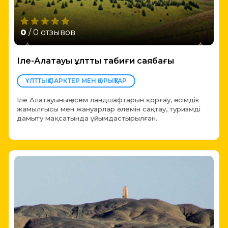
0
/ 0 отзывов
Іле-Алатауы ұлттық табиғи саябағы
ҰЛТТЫҚ ПАРКТЕР МЕН ҚОРЫҚТАР
Іле Алатауының әсем ландшафтарын қорғау, өсімдік
жамылғысы мен жануарлар әлемін сақтау, туризмді
дамыту мақсатында ұйымдастырылған.