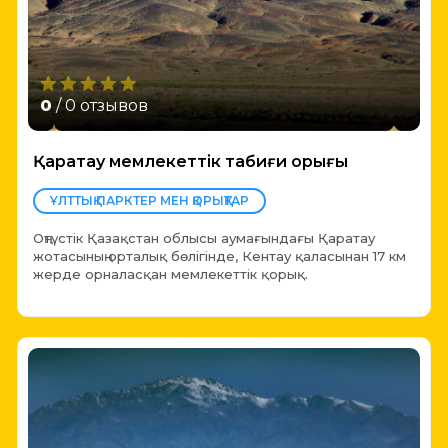
0
/ 0 отзывов
Қаратау мемлекеттік табиғи қорығы
ҰЛТТЫҚ ПАРКТЕР МЕН ҚОРЫҚТАР
Оңтүстік Қазақстан облысы аумағындағы Қаратау
жотасының орталық бөлігінде, Кентау қаласынан 17 км
жерде орналасқан мемлекеттік қорық.