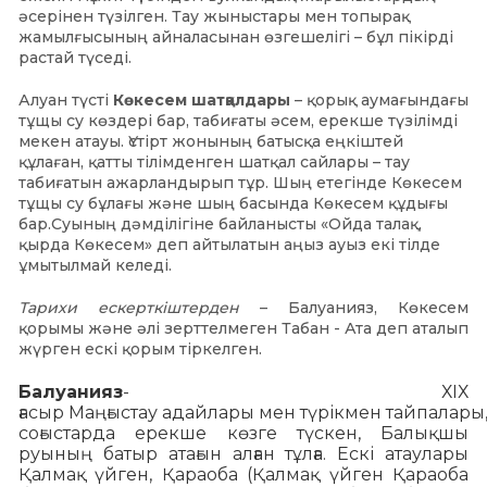
әсерінен түзілген. Тау жыныстары мен топырақ
жамылғысының айналасынан өзгешелігі – бұл пікірді
растай түседі.
Алуан түсті
Көкесем шатқалдары
– қорық аумағындағы
тұщы су көздері бар, табиғаты әсем, ерекше түзілімді
мекен атауы. Үстірт жонының батысқа еңкіштей
құлаған, қатты тілімденген шатқал сайлары – тау
табиғатын ажарландырып тұр. Шың етегінде Көкесем
тұщы су бұлағы және шың басында Көкесем құдығы
бар.Суының дәмділігіне байланысты «Ойда талақ,
қырда Көкесем» деп айтылатын аңыз ауыз екі тілде
ұмытылмай келеді.
Тарихи ескерткіштерден
– Балуанияз, Көкесем
қорымы және әлі зерттелмеген Табан - Ата деп аталып
жүрген ескі қорым тіркелген.
Балуанияз
- ХIХ
ғасыр Маңғыстау адайлары мен түрікмен тайпалар
соғыстарда ерекше көзге түскен, Балықшы
руының батыр атағын алған тұлға. Ескі атаулары
Қалмақ үйген, Қараоба (Қалмақ үйген Қараоба