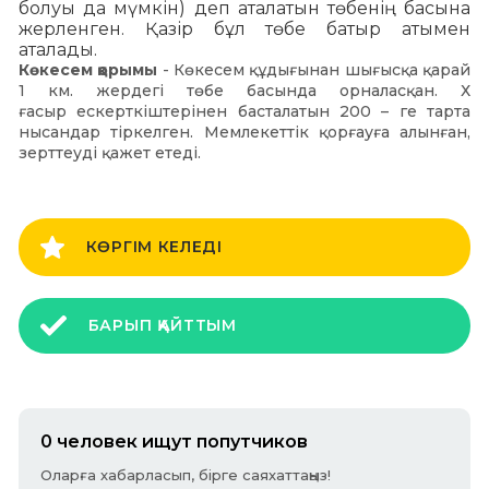
болуы да мүмкін) деп аталатын төбенің басына
жерленген. Қазір бұл төбе батыр атымен
аталады.
Көкесем қорымы
- Көкесем құдығынан шығысқа қарай
1 км. жердегі төбе басында орналасқан. Х
ғасыр ескерткіштерінен басталатын 200 – ге тарта
нысандар тіркелген. Мемлекеттік қорғауға алынған,
зерттеуді қажет етеді.
КӨРГІМ КЕЛЕДІ
БАРЫП ҚАЙТТЫМ
0 человек ищут попутчиков
Оларға хабарласып, бірге саяхаттаңыз!