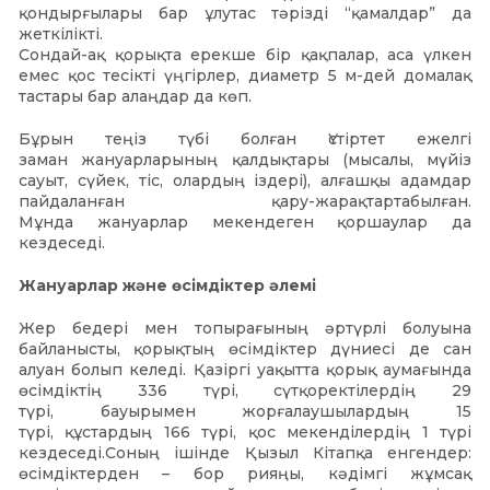
қондырғылары бар ұлутас тәрізді “қамалдар” да
жеткілікті.
Сондай-ақ қорықта ерекше бір қақпалар, аса үлкен
емес қос тесікті үңгірлер, диаметр 5 м-дей домалақ
тастары бар алаңдар да көп.
Бұрын теңіз түбі болған Үстіртет ежелгі
заман жануарларының қалдықтары (мысалы, мүйіз
сауыт, сүйек, тіс, олардың іздері), алғашқы адамдар
пайдаланған қару-жарақтартабылған.
Мұнда жануарлар мекендеген қоршаулар да
кездеседі.
Жануарлар және өсімдіктер әлемі
Жер бедері мен топырағының әртүрлі болуына
байланысты, қорықтың өсімдіктер дүниесі де сан
алуан болып келеді. Қазіргі уақытта қорық аумағында
өсімдіктің 336 түрі, сүтқоректілердің 29
түрі, бауырымен жорғалаушылардың 15
түрі, құстардың 166 түрі, қос мекенділердің 1 түрі
кездеседі.Соның ішінде Қызыл Кітапқа енгендер:
өсімдіктерден – бор рияңы, кәдімгі жұмсақ