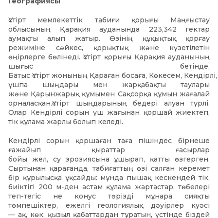
Географиясы
Үстірт мемлекеттік табиғи қорығы Маңғыстау
облысының Қарақия ауданында 223,342 гектар
аумақты алып жатыр. Өзінің құқықтық қорғау
режиміне сәйкес, қорықтық және күзетілетін
өңірлерге бөлінеді. Үстірт қорығы Қарақия ауданының
шығыс бетінде,
Батыс Үстірт жонының Қараған босаға, Көкесем, Кендірлі
ұшпа шыңдары мен жарқабақты таулары
және Қарынжарық құмымен Сақсорқа құмын жағалай
орналасқан.Үстірт шыңдарының бедері алуан түрлі.
Олар Кендірлі сорын үш жағынан қоршай жиектеп,
тік құлама жарлы болып келеді.
Кендірлі сорын қоршаған таға пішіндес бірнеше
ғажайып қыраттар ғасырлар
бойы жел, су эрозиясына ұшырап, қатты өзгерген.
Сыртынан қарағанда, табиғаттың өзі салған керемет
бір құрылысқа ұқсайды: мұнда пышақ кескендей тік,
биіктігі 200 м-ден астам құлама жартастар, төбелері
теп-тегіс не конус тәрізді мұнара сияқты
төмпешіктер, ежелгі геологиялық дәуірлер куәсі
— ақ, көк, қызыл қабаттардан тұратын, үстінде біздей