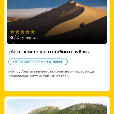
0
/ 0 отзывов
«Алтынемел» ұлттық табиғи саябағы
ҰЛТТЫҚ ПАРКТЕР МЕН ҚОРЫҚТАР
Жетісу Алатауының оңтүстік сілемдерінің арасында
орналасқан ұлттық табиғи саябақ