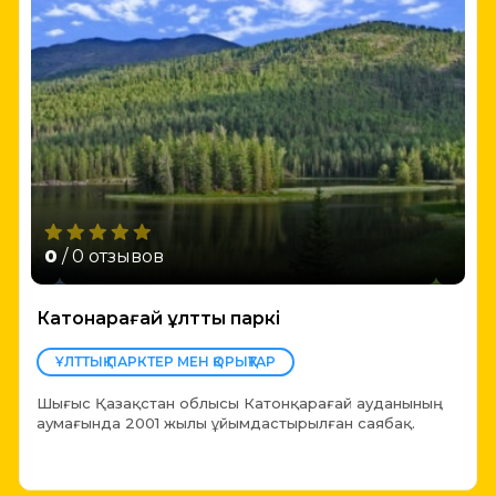
0
/ 0 отзывов
Катонқарағай ұлттық паркі
ҰЛТТЫҚ ПАРКТЕР МЕН ҚОРЫҚТАР
Шығыс Қазақстан облысы Катонқарағай ауданының
аумағында 2001 жылы ұйымдастырылған саябақ.