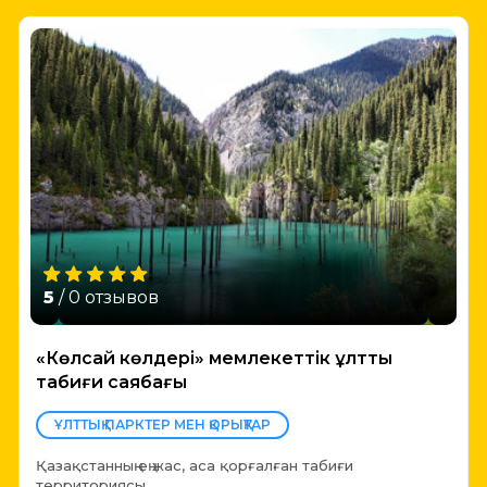
5
/ 0 отзывов
«Көлсай көлдері» мемлекеттік ұлттық
табиғи саябағы
ҰЛТТЫҚ ПАРКТЕР МЕН ҚОРЫҚТАР
Қазақстанның ең жас, аса қорғалған табиғи
территориясы.