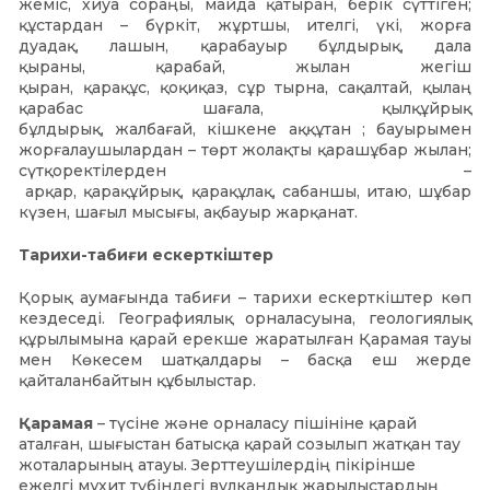
жеміс, хиуа сораңы, майда қатыран, берік сүттіген;
құстардан – бүркіт, жұртшы, ителгі, үкі, жорға
дуадақ, лашын, қарабауыр бұлдырық, дала
қыраны, қарабай, жылан жегіш
қыран, қарақұс, қоқиқаз, сұр тырна, сақалтай, қылаң
қарабас шағала, қылқұйрық
бұлдырық, жалбағай, кішкене аққұтан ; бауырымен
жорғалаушылардан – төрт жолақты қарашұбар жылан;
сүтқоректілерден –
арқар, қарақұйрық, қарақұлақ, сабаншы, итаю, шұбар
күзен, шағыл мысығы, ақбауыр жарқанат.
Тарихи-табиғи ескерткіштер
Қорық аумағында табиғи – тарихи ескерткіштер көп
кездеседі. Географиялық орналасуына, геологиялық
құрылымына қарай ерекше жаратылған Қарамая тауы
мен Көкесем шатқалдары – басқа еш жерде
қайталанбайтын құбылыстар.
Қарамая
– түсіне және орналасу пішініне қарай
аталған, шығыстан батысқа қарай созылып жатқан тау
жоталарының атауы. Зерттеушілердің пікірінше
ежелгі мұхит түбіндегі вулкандық жарылыстардың