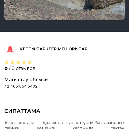
ҰЛТТЫҚ ПАРКТЕР МЕН ҚОРЫҚТАР
0
/ 0 отзывов
Маңғыстау облысы,
42.4657, 54.5402
СИПАТТАМА
Үстірт қорығы — Қазақстанның оңтүстік-батысындағы
табиғи кешенді қалпында сақтау