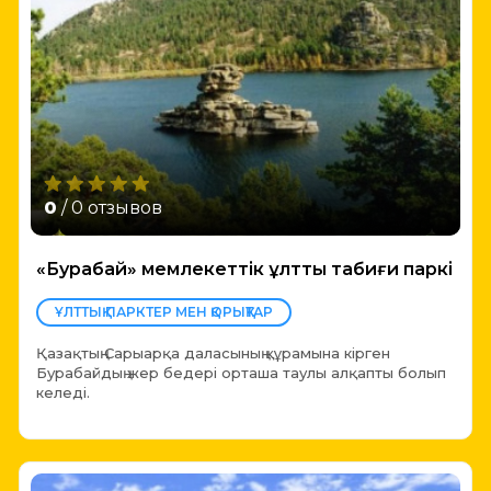
0
/ 0 отзывов
«Бурабай» мемлекеттік ұлттық табиғи паркі
ҰЛТТЫҚ ПАРКТЕР МЕН ҚОРЫҚТАР
Қазақтың Сарыарқа даласының құрамына кірген
Бурабайдың жер бедері орташа таулы алқапты болып
келеді.