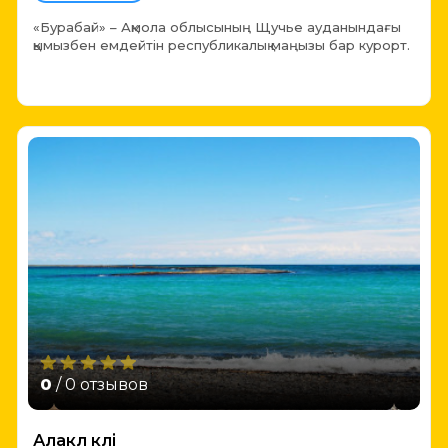
«Бурабай» – Ақмола облысының Щучье ауданындағы
қымызбен емдейтін республикалық маңызы бар курорт.
0
/ 0 отзывов
Алакөл көлі