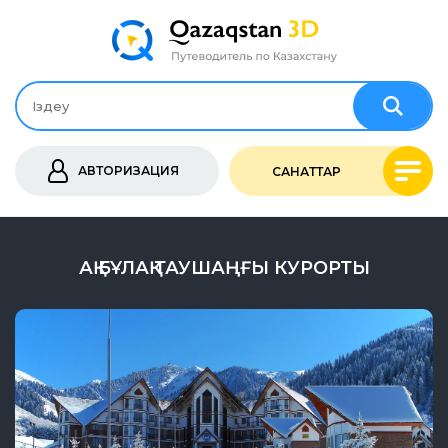
АВТОРИЗАЦИЯ
САНАТТАР
АҚ БҰЛАҚ ТАУШАҢҒЫ КУРОРТЫ