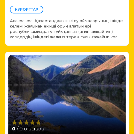
КУРОРТТАР
Алакөл көлі Қазақстандағы ішкі су қоймаларының ішінде
көлемі жағынан екінші орын алатын әрі
республикамыздағы тұйықталған (ағып шықпайтын)
көлдердің ішіндегі жалғыз терең сулы ғажайып көл.
0
/ 0 отзывов