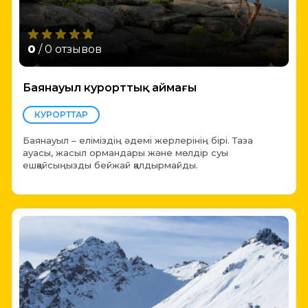
0
/ 0 отзывов
Баянауыл курорттық аймағы
КУРОРТТАР
Баянауыл – еліміздің әдемі жерлерінің бірі. Таза
ауасы, жасыл ормандары және мөлдір суы
ешқайсыңызды бейжай қалдырмайды.