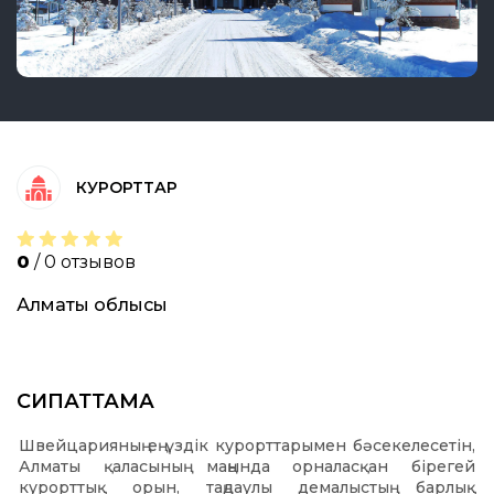
КУРОРТТАР
0
/ 0 отзывов
Алматы облысы
СИПАТТАМА
Швейцарияның ең үздік курорттарымен бәсекелесетін,
Алматы қаласының маңында орналасқан бірегей
курорттық орын, таңдаулы демалыстың барлық