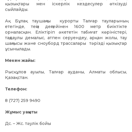
қызықтары мен іскерлік кездесулер өткізуді
сыйлайды.
Ақ Бұлақ таушаңғы курорты Талғар тауларының
етегінде, теңіз деңгейінен 1600 метр биіктікте
орналасқан. Еліктіріп әкететін табиғат көріністері,
таңдаулы демалыс, атпен серуендеу, арқан жолы, тау
шаңғысы және сноуборд трассалары тәрізді қызықтар
ұсынылады.
Мекен жайы:
Рысқұлов ауылы, Талғар ауданы, Алматы облысы,
Қазақстан.
Телефон:
8 (727) 259 9490
Жұмыс уақыты
Дс. – Жс. тәулік бойы