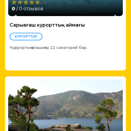
0
/ 0 отзывов
Сарыағаш курорттық аймағы
КУРОРТТАР
Куррортық қалашықта 22 санаторий бар.