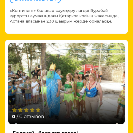
«Континент» балалар сауықтыру лагері Бурабай
курортты аумағындағы Қатаркөл көлінің жағасында,
Астана қаласынан 230 шақырым жерде орналасқан.
0
/ 0 отзывов