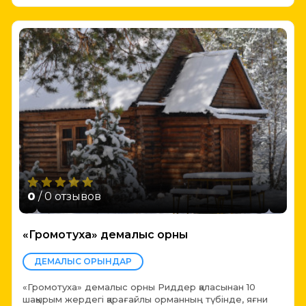
0
/ 0 отзывов
«Громотуха» демалыс орны
ДЕМАЛЫС ОРЫНДАР
«Громотуха» демалыс орны Риддер қаласынан 10
шақырым жердегі қарағайлы орманның түбінде, яғни