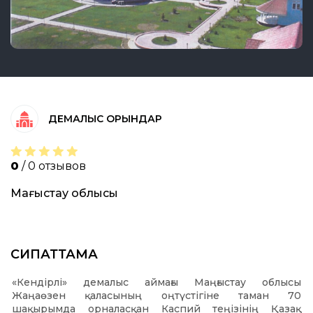
ДЕМАЛЫС ОРЫНДАР
0
/ 0 отзывов
Маңғыстау облысы
СИПАТТАМА
«Кендірлі» демалыс аймағы Маңғыстау облысы
Жаңаөзен қаласының оңтүстігіне таман 70
шақырымда орналасқан Каспий теңізінің Қазақ