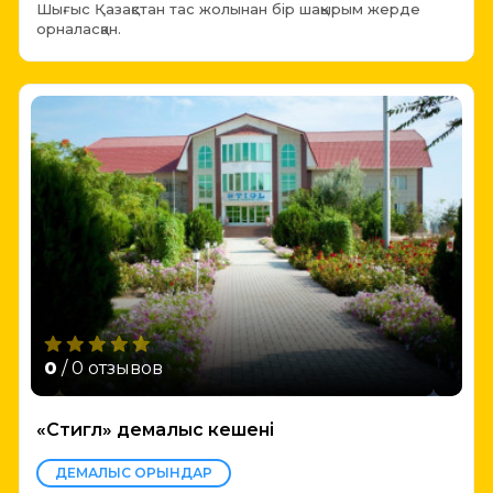
Шығыс Қазақстан тас жолынан бір шақырым жерде
орналасқан.
0
/ 0 отзывов
«Стигл» демалыс кешені
ДЕМАЛЫС ОРЫНДАР