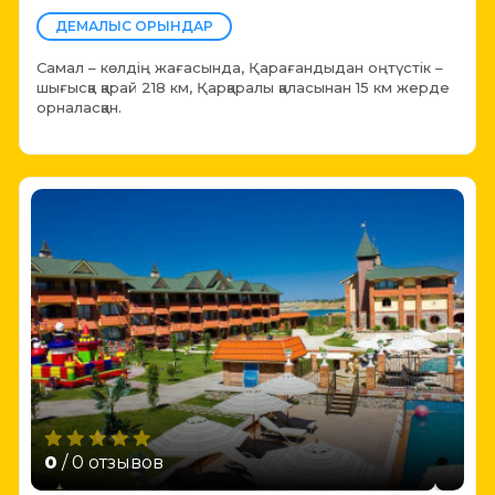
ДЕМАЛЫС ОРЫНДАР
Самал – көлдің жағасында, Қарағандыдан оңтүстік –
шығысқа қарай 218 км, Қарқаралы қаласынан 15 км жерде
орналасқан.
0
/ 0 отзывов