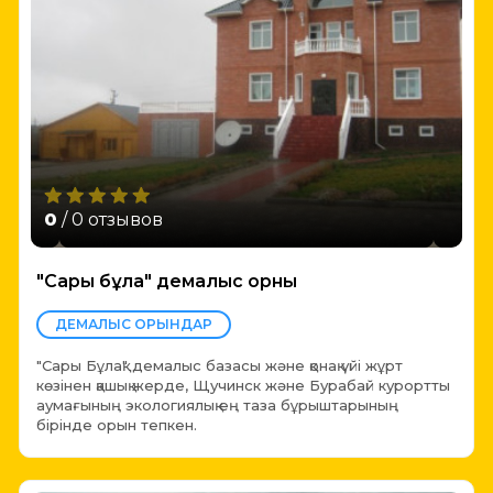
0
/ 0 отзывов
"Сары бұлақ" демалыс орны
ДЕМАЛЫС ОРЫНДАР
"Сары Бұлақ" демалыс базасы және қонақ үйі жұрт
көзінен қашық жерде, Щучинск және Бурабай курортты
аумағының экологиялық ең таза бұрыштарының
бірінде орын тепкен.