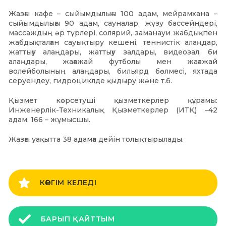
Жазғы кафе – сыйымдылығы 100 адам, мейрамхана –
сыйымдылығы 90 адам, сауналар, жүзу бассейндері,
массаждың әр түрлері, солярий, заманауи жабдықпен
жабдықталған сауықтыру кешені, теннистік алаңдар,
жаттығу алаңдары, жаттығу залдары, видеозал, би
алаңдары, жағажай футболы мен жағажай
волейболының алаңдары, бильярд бөлмесі, яхтада
серуендеу, гидроциклде қыдыру және т.б.
Қызмет көрсетуші қызметкерлер құрамы:
Инженерлік-Техникалық Қызметкерлер (ИТҚ) –42
адам, 166 – жұмысшы.
Жазғы уақытта 38 адамға дейін толықтырылады.
КӨРГІМ КЕЛЕДІ
БАРЫП ҚАЙТТЫМ