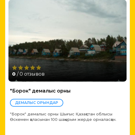
0
/ 0 отзывов
"Борок" демалыс орны
ДЕМАЛЫС ОРЫНДАР
"Борок" демалыс орны Шығыс Қазақстан облысы
Өскемен қаласынан 100 шақырым жерде орналасқан.