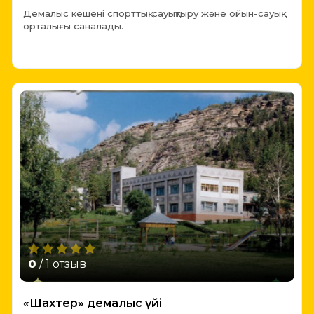
Демалыс кешені спорттық-сауықтыру және ойын-сауық
орталығы саналады.
0
/ 1 отзыв
«Шахтер» демалыс үйі