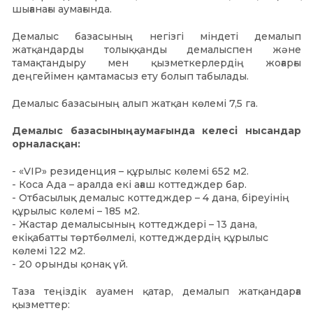
шығанағы аумағында.
Демалыс базасының негізгі міндеті демалып
жатқандарды толыққанды демалыспен және
тамақтандыру мен қызметкерлердің жоғарғы
деңгейімен қамтамасыз ету болып табылады.
Демалыс базасының алып жатқан көлемі 7,5 га.
Демалыс базасының аумағында келесі нысандар
орналасқан:
- «VIP» резиденция – құрылыс көлемі 652 м2.
- Коса Ада – аралда екі ағаш коттедждер бар.
- Отбасылық демалыс коттедждер – 4 дана, біреуінің
құрылыс көлемі – 185 м2.
- Жастар демалысының коттедждері – 13 дана,
екіқабатты төртбөлмелі, коттедждердің құрылыс
көлемі 122 м2.
- 20 орынды қонақ үй.
Таза теңіздік ауамен қатар, демалып жатқандарға
қызметтер: